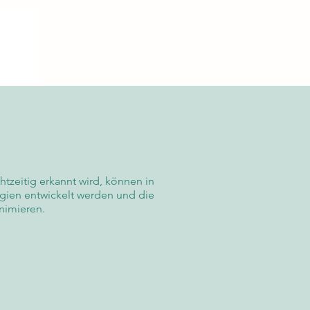
tzeitig erkannt wird, können in
egien entwickelt werden und die
nimieren.